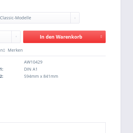
In den
Warenkorb
en
Merken
AW10429
1:
DIN A1
2:
594mm x 841mm