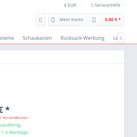
Service/Hilfe
Mein Konto
0,00 € *
steme
Schaukasten
Rucksack-Werbung
Leuchtkäs

€ *
l. Versandkosten
sandfertig,
a. 1-3 Werktage