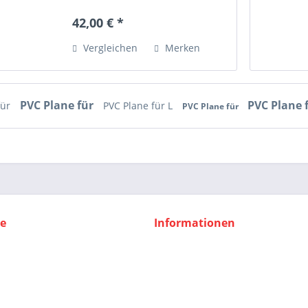
42,00 € *
Vergleichen
Merken
PVC Plane für
PVC Plane 
für
PVC Plane für L
PVC Plane für
ce
Informationen