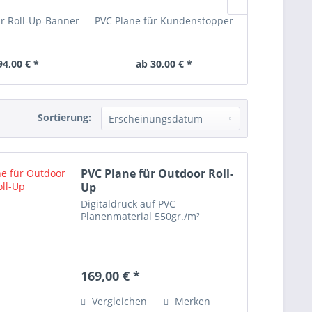
ür Roll-Up-Banner
PVC Plane für Kundenstopper
PVC Plane fü
94,00 € *
ab 30,00 € *
169,
Sortierung:
PVC Plane für Outdoor Roll-
Up
Digitaldruck auf PVC
Planenmaterial 550gr./m²
169,00 € *
Vergleichen
Merken